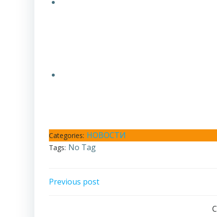
НОВОСТИ
Categories:
No Tag
Tags:
Навигация
Previous post
по
C