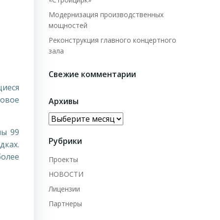
Модернизация производственных
мощностей
Реконструкция главного концертного
зала
Свежие комментарии
щиеся
товое
Архивы
Архивы
ны 99
Рубрики
ках.
более
Проекты
НОВОСТИ
Лицензии
Партнеры