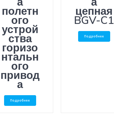
а
а
полетн
цепная
ого
BGV-C1
устрой
ства
Подробнее
горизо
нтальн
ого
привод
а
Подробнее