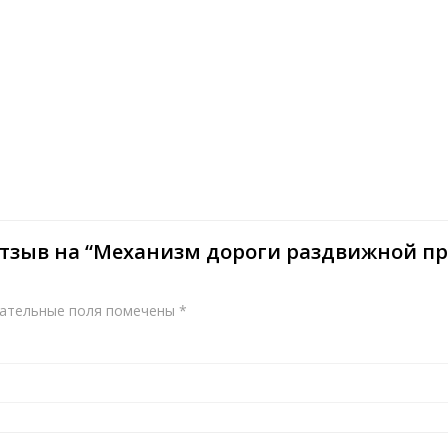
 отзыв на “Механизм дороги раздвижной п
ательные поля помечены
*