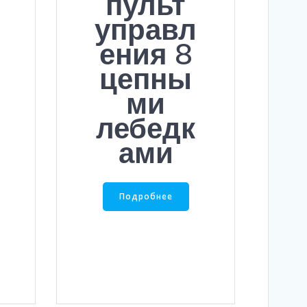
пульт
управл
ения 8
цепны
ми
лебедк
ами
Подробнее