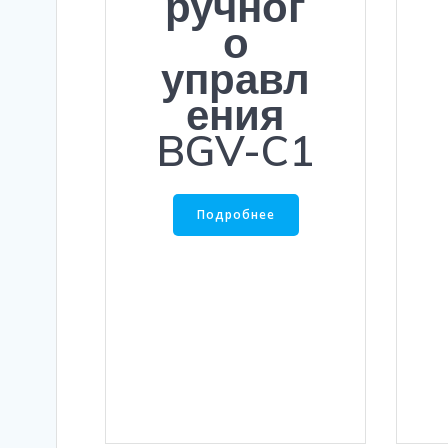
ручног
о
управл
ения
BGV-C1
Подробнее