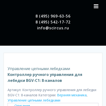
Перейти
к
содержимому
8 (495) 969-63-56
8 (495) 542-17-72
info@scircus.ru
Управление цепными лебедками
Контроллер ручного управления для
лебедки BGV-C1: 8-каналов
Артикул:
Контроллер ручного управления для лебедки
BGV-C1: 8-каналов
Категории:
Верхняя механика
,
Управление цепными лебедками
Описание