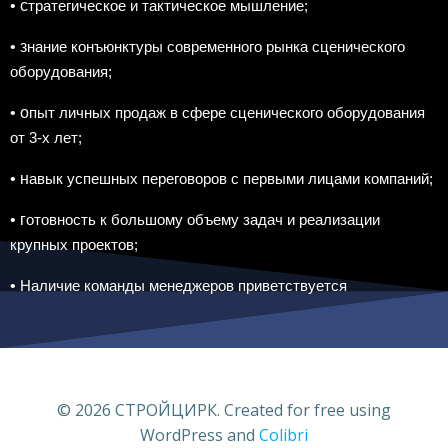
• с
тратегическое и тактическое мышление;
• з
нание конъюнктуры современного рынка сценического
оборудования;
• о
пыт личных продаж в сфере сценического оборудования
от 3-х лет;
• н
авык успешных переговоров с первыми лицами компаний;
• г
отовность к большому объему задач и реализации
крупных проектов;
•
Наличие команды менеджеров приветствуется
© 2026 СТРОЙЦИРК. Created for free using
WordPress and
Colibri