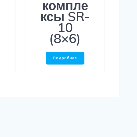
компле
-
ксы SR-
10
(8×6)
Подробнее