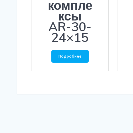
компле
ксы
AR-30-
24×15
Подробнее