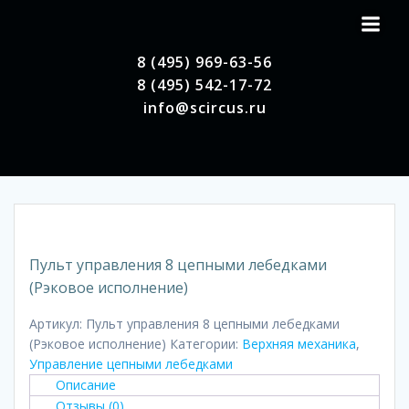
Перейти
к
содержимому
8 (495) 969-63-56
8 (495) 542-17-72
info@scircus.ru
Пульт управления 8 цепными лебедками
(Рэковое исполнение)
Артикул:
Пульт управления 8 цепными лебедками
(Рэковое исполнение)
Категории:
Верхняя механика
,
Управление цепными лебедками
Описание
Отзывы (0)