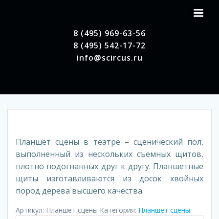
Перейти
к
содержимому
8 (495) 969-63-56
8 (495) 542-17-72
info@scircus.ru
Планшет сцены в театре – сценический пол,
выполненный из нескольких съемных щитов,
плотно подогнанных друг к другу. Планшетные
щиты изготавливаются из досок хвойных
пород дерева высшего качества.
Артикул:
Планшет сцены
Категория:
Планшет сцены