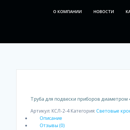
Перейти
к
О КОМПАНИИ
НОВОСТИ
К
содержимому
Труба для подвески приборов диаметром 
Артикул:
КСЛ-2-4
Категория:
Световые кр
Описание
Отзывы (0)