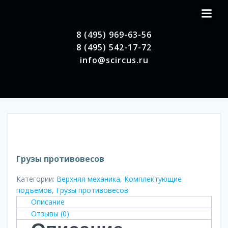
Перейти
к
содержимому
8 (495) 969-63-56
8 (495) 542-17-72
info@scircus.ru
Грузы противовесов
Категории:
Верхняя механика
,
Комплектующие
подъемов
,
Грузы противовесов
Описание
Отзывы (0)