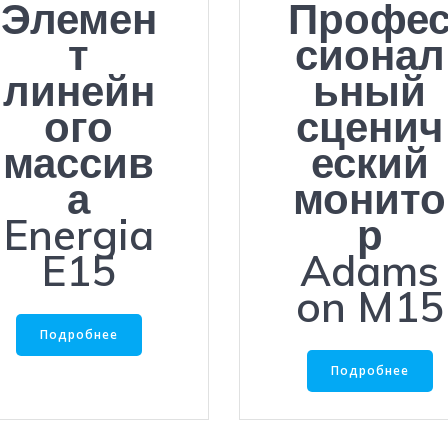
Элемен
Профе
т
сионал
линейн
ьный
ого
сценич
массив
еский
а
монито
Energia
р
E15
Adams
on M15
Подробнее
Подробнее