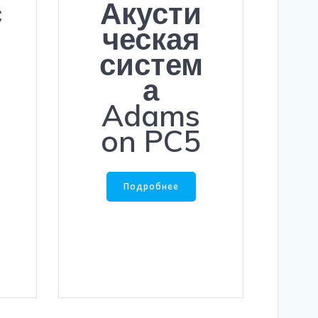
с
Акусти
ческая
систем
а
Adams
on PC5
Подробнее