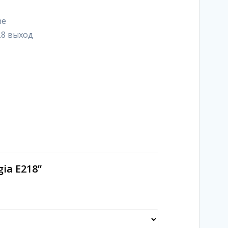
ne
L8 выход
ia E218”