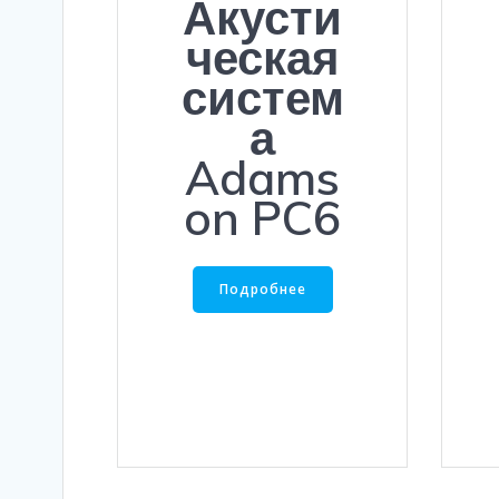
Акусти
ческая
систем
а
Adams
on PC6
Подробнее