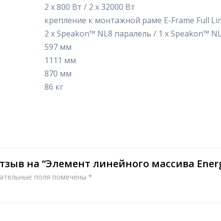
2 х 800 Вт / 2 х 32000 Вт
крепление к монтажной раме E-Frame Full Li
2 х Speakon™ NL8 паралель / 1 х Speakon™ N
597 мм
1111 мм
870 мм
86 кг
тзыв на “Элемент линейного массива Energ
ательные поля помечены
*