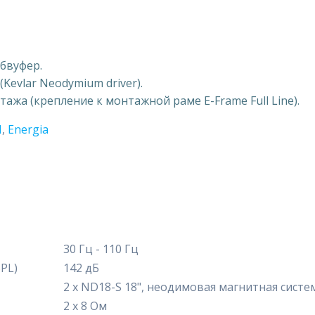
бвуфер.
evlar Neodymium driver).
жа (крепление к монтажной раме E-Frame Full Line).
N
,
Energia
30 Гц - 110 Гц
PL)
142 дБ
2 х ND18-S 18", неодимовая магнитная сист
2 х 8 Ом